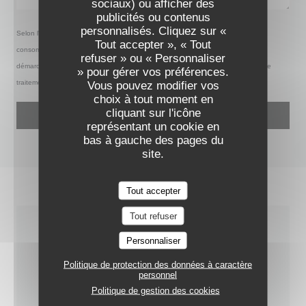
sociaux) ou afficher des
publicités ou contenus
personnalisés. Cliquez sur «
VELVET GRILL & MORE
Selon l'article L.223-2 du code de la consommation, il est rappelé que le
Tout accepter », « Tout
consommateur peut user de son droit à s'inscrire sur la liste d'opposition au
refuser » ou « Personnaliser
démarchage téléphonique Bloctel :
bloctel.gouv.fr
. Pour plus d'informations sur le
» pour gérer vos préférences.
traitement de vos données, consultez notre
Vous pouvez modifier vos
politique de confidentialité
.
choix à tout moment en
cliquant sur l'icône
représentant un cookie en
bas à gauche des pages du
site.
Tout accepter
Tout refuser
INFOS PRATIQUES
Personnaliser
Politique de protection des données à caractère
personnel
CUISINE
Politique de gestion des cookies
Traditionnel, Terroir, Produits frais, Fait maison