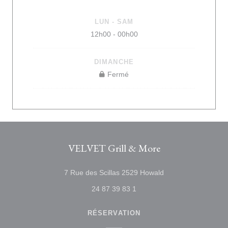
LUN
-
SAM
12h00 - 00h00
DIMANCHE
Fermé
VELVET Grill & More
((ouvre une nouvelle
7 Rue des Scillas 2529 Howald
24 87 39 83 1
RÉSERVATION