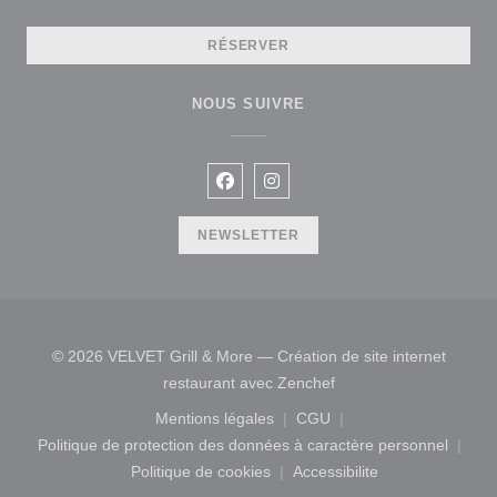
RÉSERVER
NOUS SUIVRE
Facebook ((ouvre une nouvelle fen
Instagram ((ouvre une nouvel
NEWSLETTER
© 2026 VELVET Grill & More — Création de site internet
((ouvre une nouvelle fe
restaurant avec
Zenchef
Mentions légales
CGU
((ouvre une nouvelle fenêtre))
((ouvre une nouvelle fen
Politique de protection des données à caractère personnel
((ouvre une nouvelle fenêtre))
Politique de cookies
Accessibilite
((ouvre une nouvelle fenêtre))
((ouvre une nouvelle fe