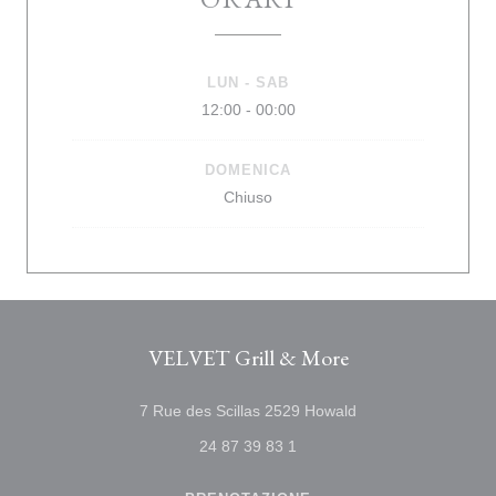
LUN
-
SAB
12:00 - 00:00
DOMENICA
Chiuso
VELVET Grill & More
((apre una nuova fin
7 Rue des Scillas 2529 Howald
24 87 39 83 1