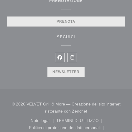
PRENOTAZIONE
PRENOTA
SEGUICI
Facebook ((apre una nuova finestr
Instagram ((apre una nuova f
NEWSLETTER
© 2026 VELVET Grill & More — Creazione del sito internet
((apre una nuova finestr
ristorante con
Zenchef
Note legali
TERMINI DI UTILIZZO
((apre una nuova finestra))
((apre una nuova finestra))
Politica di protezione dei dati personali
((apre una nuova finestra))