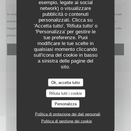
esempio, legate ai social
network) o visualizzare
pubblicità o contenuti
In conformità al Codice del Consumo, hai il diritto di opporti alle chiamate commerciali
VELVET GRILL & MORE
personalizzati. Clicca su
iscrivendoti al Registro Pubblico delle Opposizioni:
registrodelleopposizioni.it
. Per
'Accetta tutto', 'Rifiuta tutto' o
maggiori informazioni sul trattamento dei tuoi dati, consulta la nostra
informativa sulla
'Personalizza' per gestire le
privacy
.
tue preferenze. Puoi
modificare le tue scelte in
qualsiasi momento cliccando
sull'icona del cookie in basso
a sinistra delle pagine del
sito.
Ok, accetta tutto
Rifiuta tutti i cookie
INFORMAZIONI
Personalizza
PRATICHE
Politica di protezione dei dati personali
Politica di gestione dei cookie