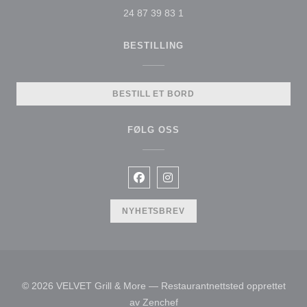
24 87 39 83 1
BESTILLING
BESTILL ET BORD
FØLG OSS
Facebook ((åpner i et nytt vindu))
Instagram ((åpner i et nytt vi
NYHETSBREV
© 2026 VELVET Grill & More — Restaurantnettsted opprettet
((åpner i et nytt vindu))
av
Zenchef