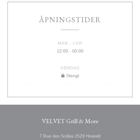
ÅPNINGSTIDER
MAN
-
LOR
12:00 - 00:00
SØNDAG
Stengt
VELVET Grill & More
((åpner i et nytt vin
7 Rue des Scillas 2529 Howald