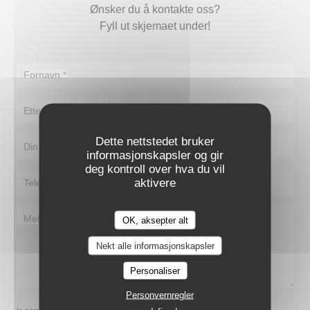
Ønsker du å kontakte oss?
Fyll ut skjemaet under!
Dette nettstedet bruker
informasjonskapsler og gir
deg kontroll over hva du vil
aktivere
OK, aksepter alt
VELVET GRILL & MORE
Nekt alle informasjonskapsler
Personaliser
Personvernregler